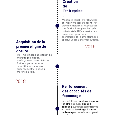
Création 
de 
l'entreprise
.
Mohamed Toual, Peter Reynders 
et Thierry Massagé fondent P4P 
avec une vision claire : proposer 
une fabrication agile d’étuis, de 
coffrets et de PLV, au service des 
secteurs exigeants du 
cosmétique, de l’alimentaire, des 
spiritueux et du pharmaceutique.
Acquisition de la 
2016
première ligne de 
dorure. 
P4P investit dans une 
Bobst de 
marquage à chaud
, 
renforçant son savoir-faire en 
finitions premium et sa 
capacité à répondre aux 
exigences esthétiques du 
marché du luxe.
2018
Renforcement 
des capacités de 
façonnage.
P4P installe une 
machine de pose 
fenêtre
 ainsi qu’une 
plieuse-
colleuse
, augmentant sa productivité 
et sa maîtrise du 
collage à haute 
cadence
 pour des étuis techniques et 