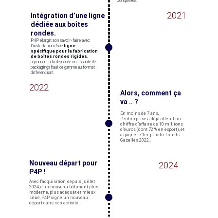
complexes.
2021
Intégration d’une ligne 
dédiée aux boîtes 
rondes.
P4P élargit son savoir-faire avec 
l’installation d’une 
ligne 
spécifique pour la fabrication 
de boîtes rondes rigides
, 
répondant à la demande croissante de 
packagings haut de gamme au format 
différenciant.
2022
Alors, comment ça 
va .. ?
En moins de 7 ans, 
l’entrerprise a déjà atteint un 
chiffre d’affaire de 10 millions 
d’euros (dont 72 % en export), et 
a gagné le 1er prix du Trends 
Gazelles 2022..
Nouveau départ pour 
2024
P4P !
Avec l'acquisition, depuis juillet 
2024, d'un nouveau bâtiment plus 
moderne, plus adéquat et mieux 
situé, P4P signe un nouveau 
départ dans son activité.