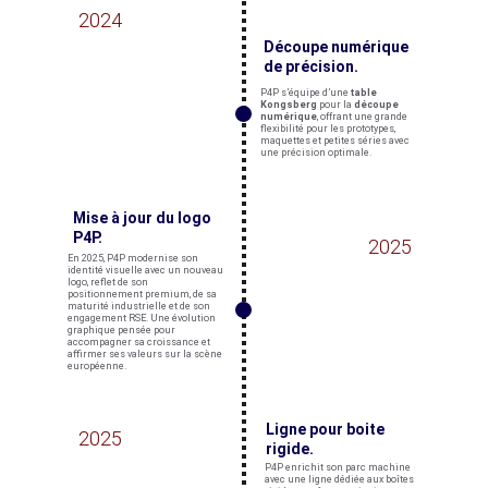
2024
Découpe numérique 
de précision.
P4P s’équipe d’une 
table 
Kongsberg
 pour la 
découpe 
numérique
, offrant une grande 
flexibilité pour les prototypes, 
maquettes et petites séries avec 
une précision optimale.
Mise à jour du logo 
P4P.
2025
En 2025, P4P modernise son 
identité visuelle avec un nouveau 
logo, reflet de son 
positionnement premium, de sa 
maturité industrielle et de son 
engagement RSE. Une évolution 
graphique pensée pour 
accompagner sa croissance et 
affirmer ses valeurs sur la scène 
européenne.
Ligne pour boite 
2025
rigide.
P4P enrichit son parc machine 
avec une ligne dédiée aux boîtes 