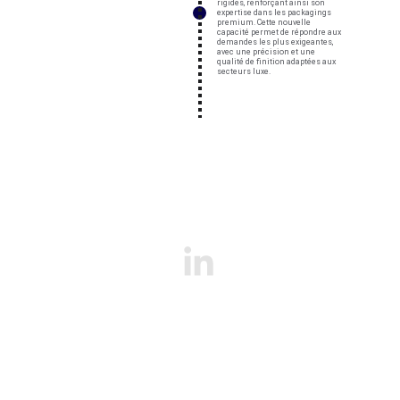
rigides, renforçant ainsi son 
expertise dans les packagings 
premium. Cette nouvelle 
capacité permet de répondre aux 
demandes les plus exigeantes, 
avec une précision et une 
qualité de finition adaptées aux 
secteurs luxe.
Nous contacter ?
info@p4pro.be